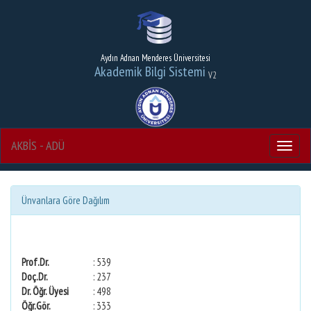
Aydın Adnan Menderes Üniversitesi
Akademik Bilgi Sistemi
V2
AKBİS - ADÜ
Menu
Ünvanlara Göre Dağılım
Prof.Dr.
: 539
Doç.Dr.
: 237
Dr. Öğr. Üyesi
: 498
Öğr.Gör.
: 333