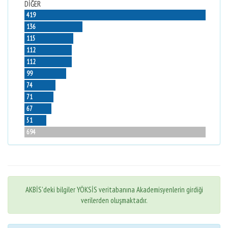
DİĞER
419
136
115
112
112
99
74
71
67
51
694
AKBİS'deki bilgiler YÖKSİS veritabanına Akademisyenlerin girdiği
verilerden oluşmaktadır.