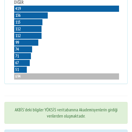
DİĞER
419
136
115
112
112
99
74
71
67
51
694
AKBİS'deki bilgiler YÖKSİS veritabanına Akademisyenlerin girdiği
verilerden oluşmaktadır.