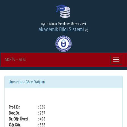
Aydın Adnan Menderes Üniversitesi
Akademik Bilgi Sistemi
V2
AKBİS - ADÜ
Menu
Ünvanlara Göre Dağılım
Prof.Dr.
: 539
Doç.Dr.
: 237
Dr. Öğr. Üyesi
: 498
Öğr.Gör.
: 333