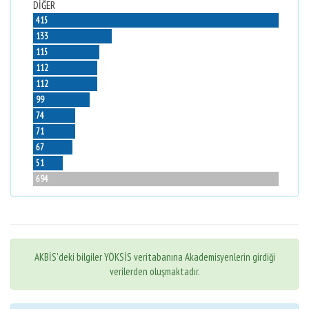
DİĞER
415
133
115
112
112
99
74
71
67
51
694
AKBİS'deki bilgiler YÖKSİS veritabanına Akademisyenlerin girdiği
verilerden oluşmaktadır.