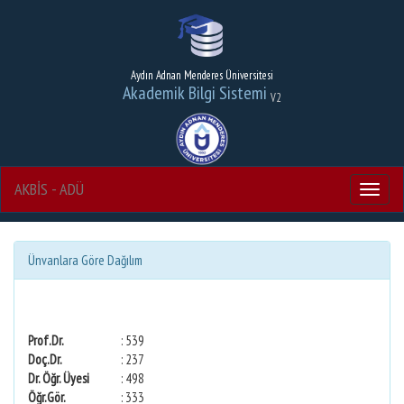
Aydın Adnan Menderes Üniversitesi
Akademik Bilgi Sistemi
V2
AKBİS - ADÜ
Menu
Ünvanlara Göre Dağılım
Prof.Dr.
: 539
Doç.Dr.
: 237
Dr. Öğr. Üyesi
: 498
Öğr.Gör.
: 333