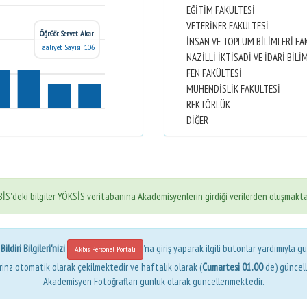
EĞİTİM FAKÜLTESİ
VETERİNER FAKÜLTESİ
Öğr.Gör. Servet Akar
İNSAN VE TOPLUM BİLİMLERİ FA
Faaliyet Sayısı: 106
FEN FAKÜLTESİ
MÜHENDİSLİK FAKÜLTESİ
REKTÖRLÜK
DİĞER
İS'deki bilgiler YÖKSİS veritabanına Akademisyenlerin girdiği verilerden oluşmakta
ldiri Bilgileri'nizi
'na giriş yaparak ilgili butonlar yardımıyla gü
Akbis Personel Portalı
erinz otomatik olarak çekilmektedir ve haftalık olarak (
Cumartesi 01.00
de) güncel
Akademisyen Fotoğrafları günlük olarak güncellenmektedir.