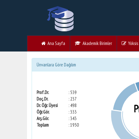
Ana Sayfa
Akademik Birimler
Yöksis V
Ünvanlara Göre Dağılım
Prof.Dr.
: 539
Doç.Dr.
: 237
P
Dr. Öğr. Üyesi
: 498
Öğr.Gör.
: 333
Arş.Gör.
: 343
Toplam
: 1950