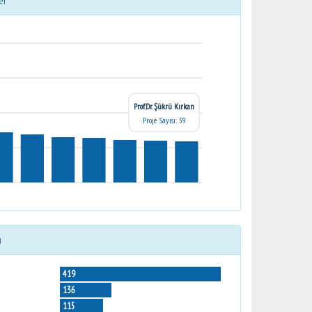
er
Prof.Dr. Şükrü Kırkan
Proje Sayısı: 59
ı
419
136
115