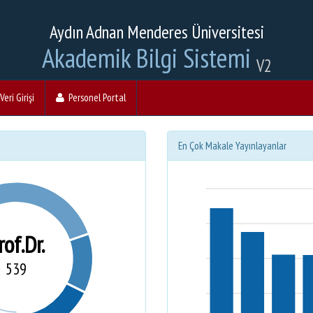
Aydın Adnan Menderes Üniversitesi
Akademik Bilgi Sistemi
V2
eri Girişi
Personel Portal
En Çok Makale Yayınlayanlar
rof.Dr.
539