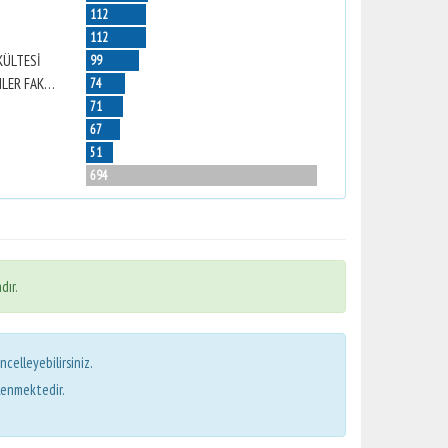
112
112
KÜLTESİ
99
NAZİLLİ İKTİSADİ VE İDARİ BİLİMLER FAKÜLTESİ
74
71
67
51
694
dır.
ncelleyebilirsiniz.
lenmektedir.