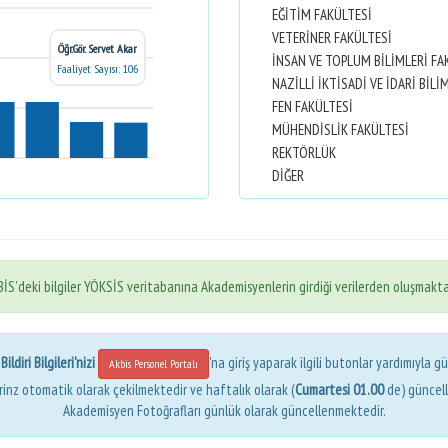
EĞİTİM FAKÜLTESİ
VETERİNER FAKÜLTESİ
Öğr.Gör. Servet Akar
İNSAN VE TOPLUM BİLİMLERİ FA
Faaliyet Sayısı: 106
FEN FAKÜLTESİ
MÜHENDİSLİK FAKÜLTESİ
REKTÖRLÜK
DİĞER
İS'deki bilgiler YÖKSİS veritabanına Akademisyenlerin girdiği verilerden oluşmakta
ldiri Bilgileri'nizi
'na giriş yaparak ilgili butonlar yardımıyla gü
Akbis Personel Portalı
erinz otomatik olarak çekilmektedir ve haftalık olarak (
Cumartesi 01.00
de) güncel
Akademisyen Fotoğrafları günlük olarak güncellenmektedir.