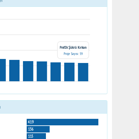
er
Prof.Dr. Şükrü Kırkan
Proje Sayısı: 59
ı
419
136
115