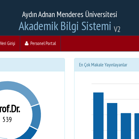
Aydın Adnan Menderes Üniversitesi
Akademik Bilgi Sistemi
V2
eri Girişi
Personel Portal
En Çok Makale Yayınlayanlar
rof.Dr.
539