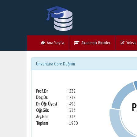
Ana Sayfa
Akademik Birimler
Yöksis V
Ünvanlara Göre Dağılım
Prof.Dr.
: 539
Doç.Dr.
: 237
P
Dr. Öğr. Üyesi
: 498
Öğr.Gör.
: 333
Arş.Gör.
: 343
Toplam
: 1950