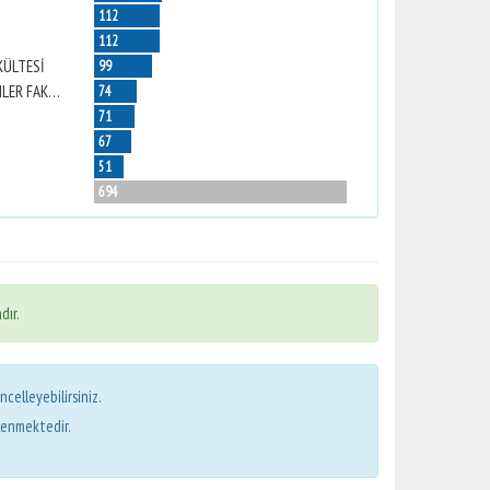
112
112
KÜLTESİ
99
NAZİLLİ İKTİSADİ VE İDARİ BİLİMLER FAKÜLTESİ
74
71
67
51
694
dır.
ncelleyebilirsiniz.
lenmektedir.