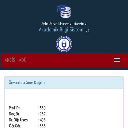
Aydın Adnan Menderes Üniversitesi
Akademik Bilgi Sistemi
V2
AKBİS - ADÜ
Menu
Ünvanlara Göre Dağılım
Prof.Dr.
: 539
Doç.Dr.
: 237
Dr. Öğr. Üyesi
: 498
Öğr.Gör.
: 333