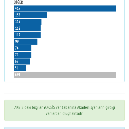
DİĞER
415
133
115
112
112
99
74
71
67
51
694
AKBİS'deki bilgiler YÖKSİS veritabanına Akademisyenlerin girdiği
verilerden oluşmaktadır.