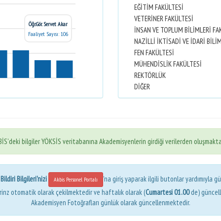
EĞİTİM FAKÜLTESİ
VETERİNER FAKÜLTESİ
Öğr.Gör. Servet Akar
İNSAN VE TOPLUM BİLİMLERİ FA
Faaliyet Sayısı: 106
FEN FAKÜLTESİ
MÜHENDİSLİK FAKÜLTESİ
REKTÖRLÜK
DİĞER
İS'deki bilgiler YÖKSİS veritabanına Akademisyenlerin girdiği verilerden oluşmakta
ldiri Bilgileri'nizi
'na giriş yaparak ilgili butonlar yardımıyla gü
Akbis Personel Portalı
erinz otomatik olarak çekilmektedir ve haftalık olarak (
Cumartesi 01.00
de) güncel
Akademisyen Fotoğrafları günlük olarak güncellenmektedir.