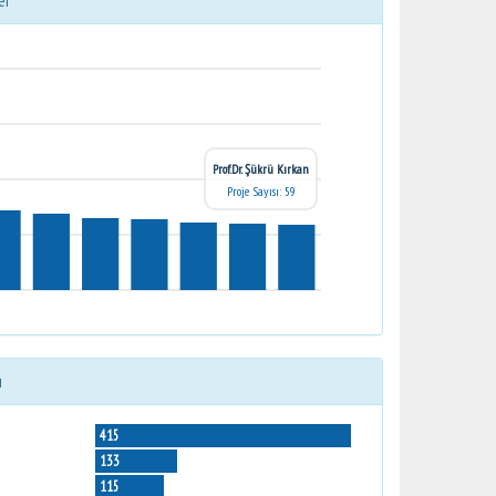
er
Prof.Dr. Şükrü Kırkan
Proje Sayısı: 59
ı
415
133
115