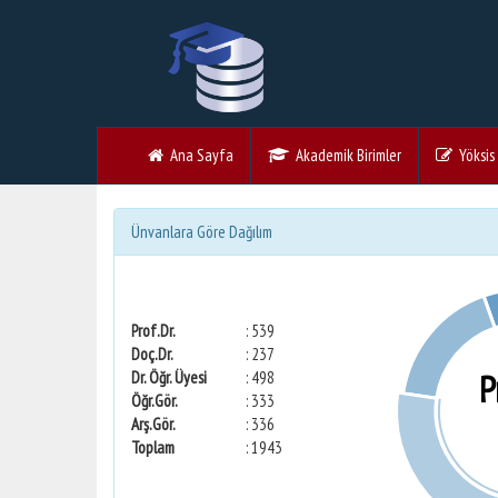
Ana Sayfa
Akademik Birimler
Yöksis V
Ünvanlara Göre Dağılım
Prof.Dr.
: 539
Doç.Dr.
: 237
P
Dr. Öğr. Üyesi
: 498
Öğr.Gör.
: 333
Arş.Gör.
: 336
Toplam
: 1943