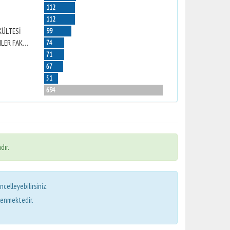
112
112
KÜLTESİ
99
NAZİLLİ İKTİSADİ VE İDARİ BİLİMLER FAKÜLTESİ
74
71
67
51
694
dır.
ncelleyebilirsiniz.
lenmektedir.