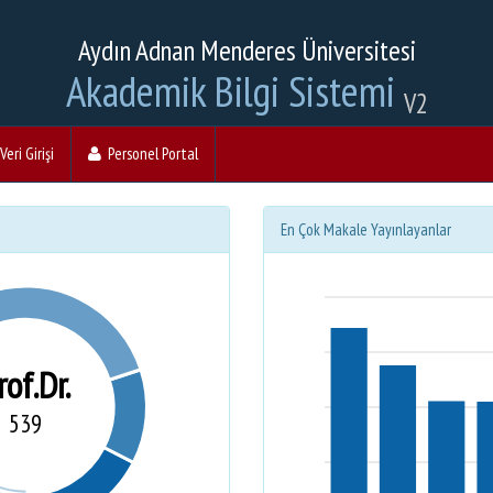
Aydın Adnan Menderes Üniversitesi
Akademik Bilgi Sistemi
V2
eri Girişi
Personel Portal
En Çok Makale Yayınlayanlar
rof.Dr.
539