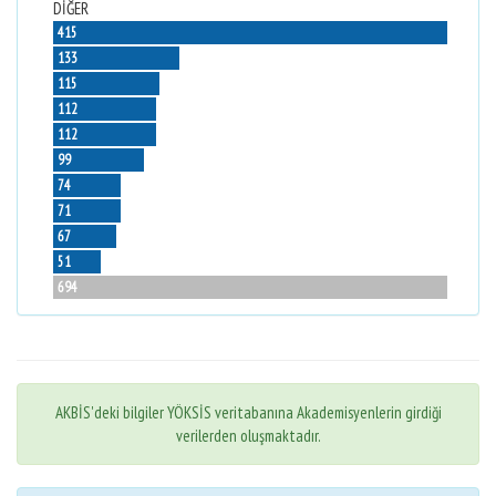
DİĞER
415
133
115
112
112
99
74
71
67
51
694
AKBİS'deki bilgiler YÖKSİS veritabanına Akademisyenlerin girdiği
verilerden oluşmaktadır.