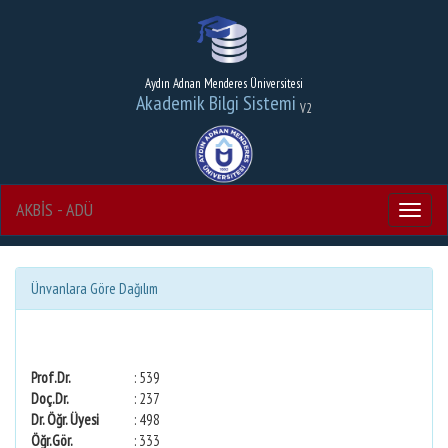
Aydın Adnan Menderes Üniversitesi
Akademik Bilgi Sistemi
V2
AKBİS - ADÜ
Menu
Ünvanlara Göre Dağılım
Prof.Dr.
: 539
Doç.Dr.
: 237
Dr. Öğr. Üyesi
: 498
Öğr.Gör.
: 333