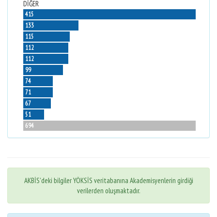
DİĞER
415
133
115
112
112
99
74
71
67
51
694
AKBİS'deki bilgiler YÖKSİS veritabanına Akademisyenlerin girdiği
verilerden oluşmaktadır.