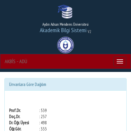
Aydın Adnan Menderes Üniversitesi
Akademik Bilgi Sistemi
V2
AKBİS - ADÜ
Menu
Ünvanlara Göre Dağılım
Prof.Dr.
: 539
Doç.Dr.
: 237
Dr. Öğr. Üyesi
: 498
Öğr.Gör.
: 333