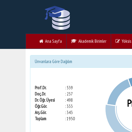
Ana Sayfa
Akademik Birimler
Yöksis V
Ünvanlara Göre Dağılım
Prof.Dr.
: 539
Doç.Dr.
: 237
P
Dr. Öğr. Üyesi
: 498
Öğr.Gör.
: 333
Arş.Gör.
: 343
Toplam
: 1950