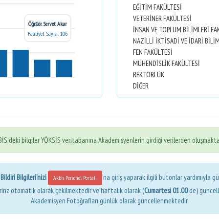
EĞİTİM FAKÜLTESİ
VETERİNER FAKÜLTESİ
Öğr.Gör. Servet Akar
İNSAN VE TOPLUM BİLİMLERİ FA
Faaliyet Sayısı: 106
FEN FAKÜLTESİ
MÜHENDİSLİK FAKÜLTESİ
REKTÖRLÜK
DİĞER
İS'deki bilgiler YÖKSİS veritabanına Akademisyenlerin girdiği verilerden oluşmakta
ldiri Bilgileri'nizi
'na giriş yaparak ilgili butonlar yardımıyla gü
Akbis Personel Portalı
erinz otomatik olarak çekilmektedir ve haftalık olarak (
Cumartesi 01.00
de) güncel
Akademisyen Fotoğrafları günlük olarak güncellenmektedir.