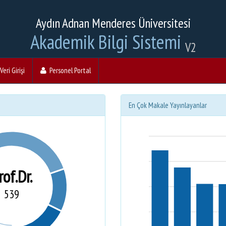
Aydın Adnan Menderes Üniversitesi
Akademik Bilgi Sistemi
V2
eri Girişi
Personel Portal
En Çok Makale Yayınlayanlar
rof.Dr.
539