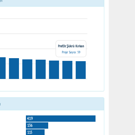
er
Prof.Dr. Şükrü Kırkan
Proje Sayısı: 59
ı
419
136
115