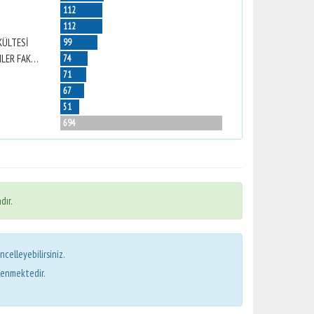
112
112
KÜLTESİ
99
NAZİLLİ İKTİSADİ VE İDARİ BİLİMLER FAKÜLTESİ
74
71
67
51
694
dır.
ncelleyebilirsiniz.
lenmektedir.