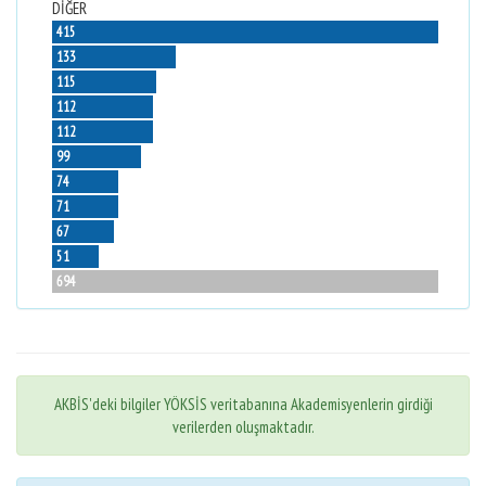
DİĞER
415
133
115
112
112
99
74
71
67
51
694
AKBİS'deki bilgiler YÖKSİS veritabanına Akademisyenlerin girdiği
verilerden oluşmaktadır.