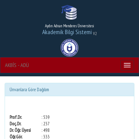
Aydın Adnan Menderes Üniversitesi
Akademik Bilgi Sistemi
V2
AKBİS - ADÜ
Menu
Ünvanlara Göre Dağılım
Prof.Dr.
: 539
Doç.Dr.
: 237
Dr. Öğr. Üyesi
: 498
Öğr.Gör.
: 333