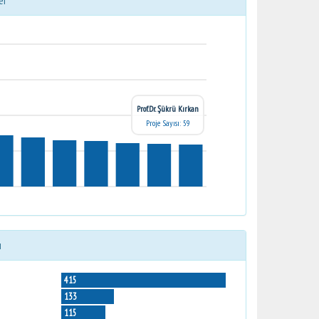
er
Prof.Dr. Şükrü Kırkan
Proje Sayısı: 59
ı
415
133
115