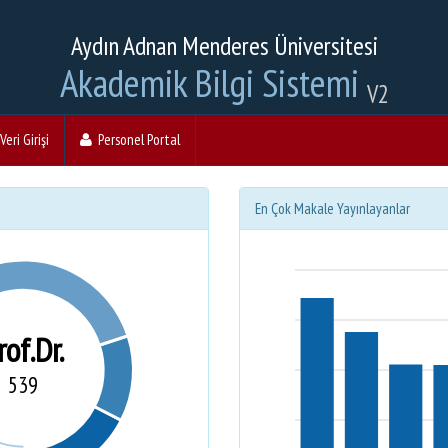
Aydın Adnan Menderes Üniversitesi
Akademik Bilgi Sistemi
V2
eri Girişi
Personel Portal
En Çok Makale Yayınlayanlar
rof.Dr.
539