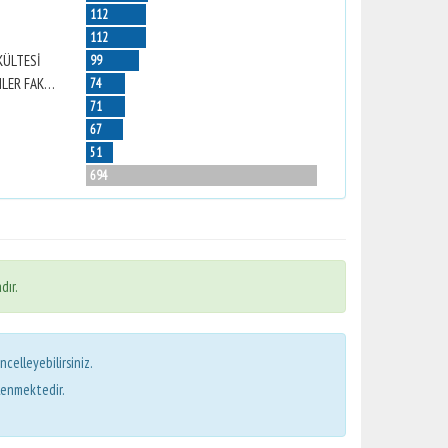
112
112
KÜLTESİ
99
NAZİLLİ İKTİSADİ VE İDARİ BİLİMLER FAKÜLTESİ
74
71
67
51
694
dır.
ncelleyebilirsiniz.
lenmektedir.