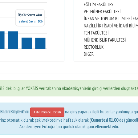
EĞİTİM FAKÜLTESİ
VETERİNER FAKÜLTESİ
Öğr.Gör. Servet Akar
İNSAN VE TOPLUM BİLİMLERİ FA
Faaliyet Sayısı: 106
FEN FAKÜLTESİ
MÜHENDİSLİK FAKÜLTESİ
REKTÖRLÜK
DİĞER
İS'deki bilgiler YÖKSİS veritabanına Akademisyenlerin girdiği verilerden oluşmakta
ldiri Bilgileri'nizi
'na giriş yaparak ilgili butonlar yardımıyla gü
Akbis Personel Portalı
erinz otomatik olarak çekilmektedir ve haftalık olarak (
Cumartesi 01.00
de) güncel
Akademisyen Fotoğrafları günlük olarak güncellenmektedir.