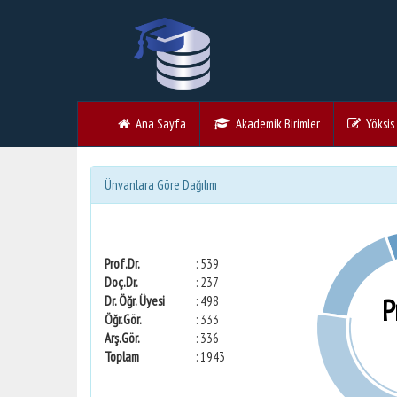
Ana Sayfa
Akademik Birimler
Yöksis V
Ünvanlara Göre Dağılım
Prof.Dr.
: 539
Doç.Dr.
: 237
P
Dr. Öğr. Üyesi
: 498
Öğr.Gör.
: 333
Arş.Gör.
: 336
Toplam
: 1943