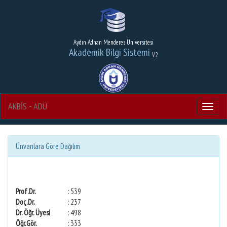
Aydın Adnan Menderes Üniversitesi
Akademik Bilgi Sistemi
V2
AKBİS - ADÜ
Menu
Ünvanlara Göre Dağılım
Prof.Dr.
: 539
Doç.Dr.
: 237
Dr. Öğr. Üyesi
: 498
Öğr.Gör.
: 333