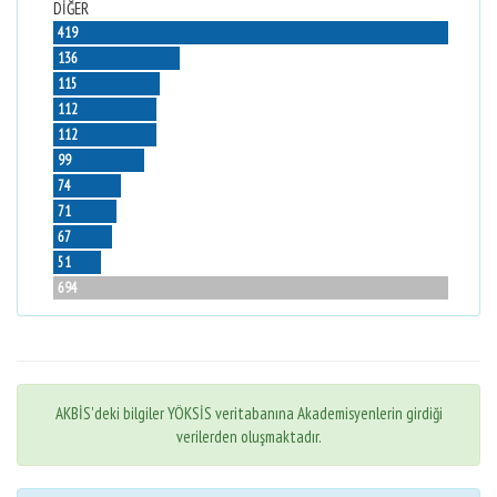
DİĞER
419
136
115
112
112
99
74
71
67
51
694
AKBİS'deki bilgiler YÖKSİS veritabanına Akademisyenlerin girdiği
verilerden oluşmaktadır.