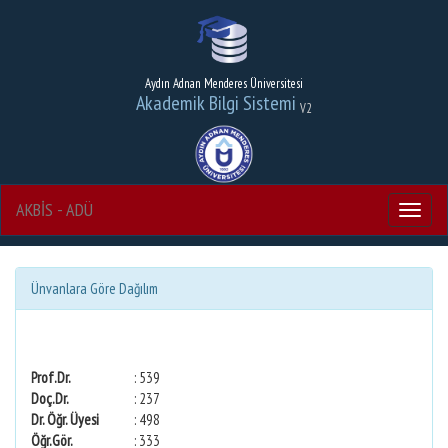
Aydın Adnan Menderes Üniversitesi
Akademik Bilgi Sistemi
V2
AKBİS - ADÜ
Menu
Ünvanlara Göre Dağılım
Prof.Dr.
: 539
Doç.Dr.
: 237
Dr. Öğr. Üyesi
: 498
Öğr.Gör.
: 333