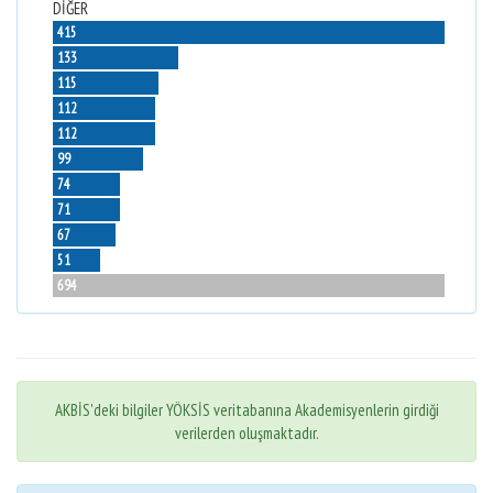
DİĞER
415
133
115
112
112
99
74
71
67
51
694
AKBİS'deki bilgiler YÖKSİS veritabanına Akademisyenlerin girdiği
verilerden oluşmaktadır.