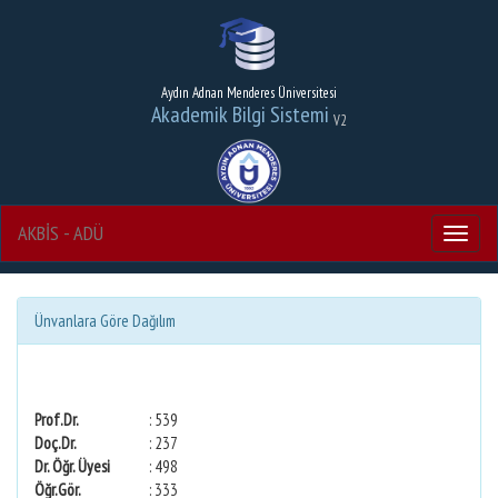
Aydın Adnan Menderes Üniversitesi
Akademik Bilgi Sistemi
V2
AKBİS - ADÜ
Menu
Ünvanlara Göre Dağılım
Prof.Dr.
: 539
Doç.Dr.
: 237
Dr. Öğr. Üyesi
: 498
Öğr.Gör.
: 333