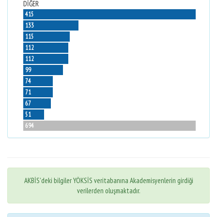
DİĞER
415
133
115
112
112
99
74
71
67
51
694
AKBİS'deki bilgiler YÖKSİS veritabanına Akademisyenlerin girdiği
verilerden oluşmaktadır.