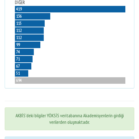
DİĞER
419
136
115
112
112
99
74
71
67
51
694
AKBİS'deki bilgiler YÖKSİS veritabanına Akademisyenlerin girdiği
verilerden oluşmaktadır.