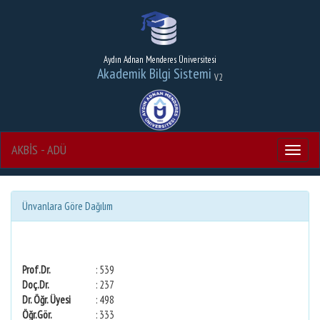
Aydın Adnan Menderes Üniversitesi
Akademik Bilgi Sistemi
V2
AKBİS - ADÜ
Menu
Ünvanlara Göre Dağılım
Prof.Dr.
: 539
Doç.Dr.
: 237
Dr. Öğr. Üyesi
: 498
Öğr.Gör.
: 333