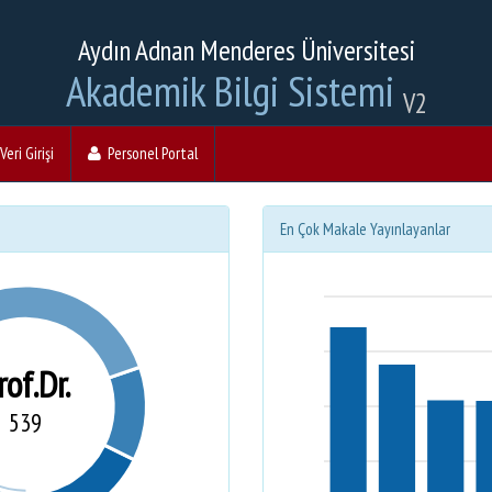
Aydın Adnan Menderes Üniversitesi
Akademik Bilgi Sistemi
V2
eri Girişi
Personel Portal
En Çok Makale Yayınlayanlar
rof.Dr.
539