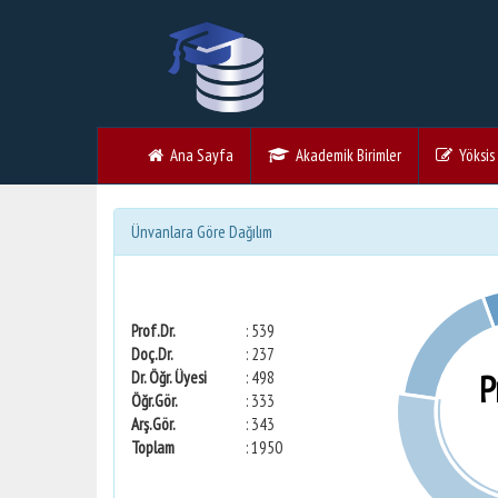
Ana Sayfa
Akademik Birimler
Yöksis V
Ünvanlara Göre Dağılım
Prof.Dr.
: 539
Doç.Dr.
: 237
P
Dr. Öğr. Üyesi
: 498
Öğr.Gör.
: 333
Arş.Gör.
: 343
Toplam
: 1950