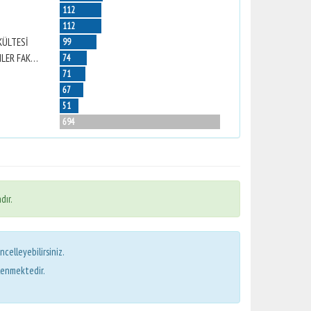
112
112
KÜLTESİ
99
NAZİLLİ İKTİSADİ VE İDARİ BİLİMLER FAKÜLTESİ
74
71
67
51
694
dır.
ncelleyebilirsiniz.
lenmektedir.