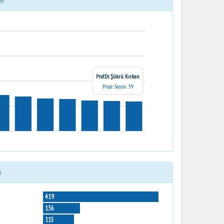
er
Prof.Dr. Şükrü Kırkan
Proje Sayısı: 59
ı
419
136
115