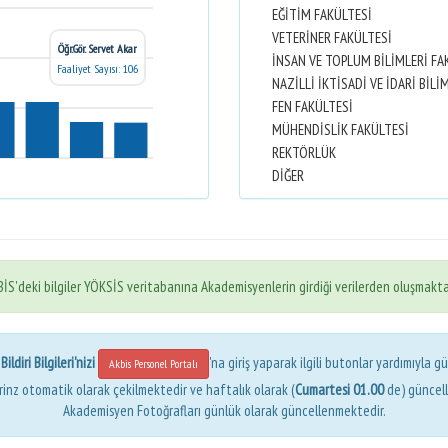
EĞİTİM FAKÜLTESİ
VETERİNER FAKÜLTESİ
Öğr.Gör. Servet Akar
İNSAN VE TOPLUM BİLİMLERİ FA
Faaliyet Sayısı: 106
FEN FAKÜLTESİ
MÜHENDİSLİK FAKÜLTESİ
REKTÖRLÜK
DİĞER
İS'deki bilgiler YÖKSİS veritabanına Akademisyenlerin girdiği verilerden oluşmakta
ldiri Bilgileri'nizi
'na giriş yaparak ilgili butonlar yardımıyla gü
Akbis Personel Portalı
erinz otomatik olarak çekilmektedir ve haftalık olarak (
Cumartesi 01.00
de) güncel
Akademisyen Fotoğrafları günlük olarak güncellenmektedir.