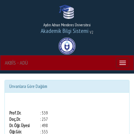
Aydın Adnan Menderes Üniversitesi
Akademik Bilgi Sistemi
V2
AKBİS - ADÜ
Menu
Ünvanlara Göre Dağılım
Prof.Dr.
: 539
Doç.Dr.
: 237
Dr. Öğr. Üyesi
: 498
Öğr.Gör.
: 333