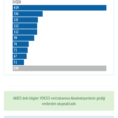
DİĞER
419
136
115
112
112
99
74
71
67
51
694
AKBİS'deki bilgiler YÖKSİS veritabanına Akademisyenlerin girdiği
verilerden oluşmaktadır.