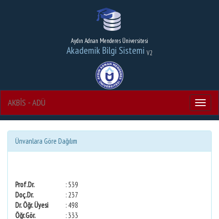
Aydın Adnan Menderes Üniversitesi
Akademik Bilgi Sistemi
V2
AKBİS - ADÜ
Menu
Ünvanlara Göre Dağılım
Prof.Dr.
: 539
Doç.Dr.
: 237
Dr. Öğr. Üyesi
: 498
Öğr.Gör.
: 333