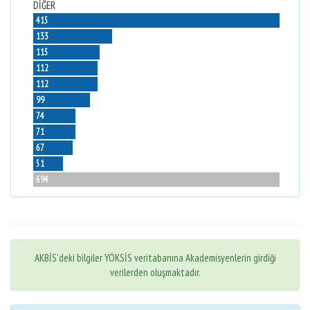
DİĞER
415
133
115
112
112
99
74
71
67
51
694
AKBİS'deki bilgiler YÖKSİS veritabanına Akademisyenlerin girdiği
verilerden oluşmaktadır.