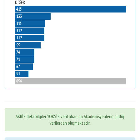
DİĞER
415
133
115
112
112
99
74
71
67
51
694
AKBİS'deki bilgiler YÖKSİS veritabanına Akademisyenlerin girdiği
verilerden oluşmaktadır.