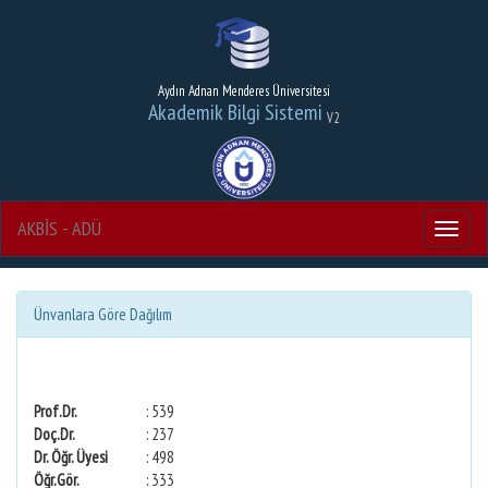
Aydın Adnan Menderes Üniversitesi
Akademik Bilgi Sistemi
V2
AKBİS - ADÜ
Menu
Ünvanlara Göre Dağılım
Prof.Dr.
: 539
Doç.Dr.
: 237
Dr. Öğr. Üyesi
: 498
Öğr.Gör.
: 333