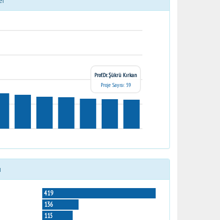
er
Prof.Dr. Şükrü Kırkan
Proje Sayısı: 59
ı
419
136
115