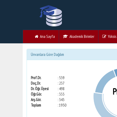
Ana Sayfa
Akademik Birimler
Yöksis V
Ünvanlara Göre Dağılım
Prof.Dr.
: 539
Doç.Dr.
: 237
P
Dr. Öğr. Üyesi
: 498
Öğr.Gör.
: 333
Arş.Gör.
: 343
Toplam
: 1950