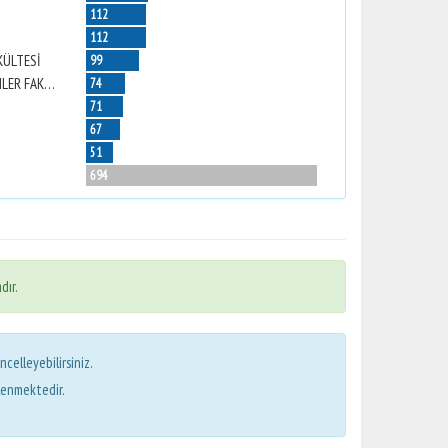
112
112
KÜLTESİ
99
NAZİLLİ İKTİSADİ VE İDARİ BİLİMLER FAKÜLTESİ
74
71
67
51
694
dır.
ncelleyebilirsiniz.
lenmektedir.