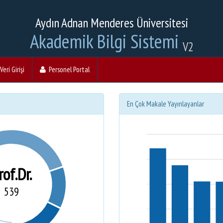
Aydın Adnan Menderes Üniversitesi
Akademik Bilgi Sistemi
V2
eri Girişi
Personel Portal
En Çok Makale Yayınlayanlar
rof.Dr.
539