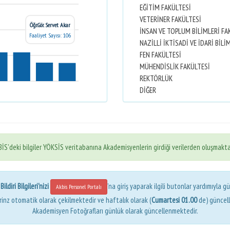
EĞİTİM FAKÜLTESİ
VETERİNER FAKÜLTESİ
Öğr.Gör. Servet Akar
İNSAN VE TOPLUM BİLİMLERİ FA
Faaliyet Sayısı: 106
FEN FAKÜLTESİ
MÜHENDİSLİK FAKÜLTESİ
REKTÖRLÜK
DİĞER
İS'deki bilgiler YÖKSİS veritabanına Akademisyenlerin girdiği verilerden oluşmakta
ldiri Bilgileri'nizi
'na giriş yaparak ilgili butonlar yardımıyla gü
Akbis Personel Portalı
erinz otomatik olarak çekilmektedir ve haftalık olarak (
Cumartesi 01.00
de) güncel
Akademisyen Fotoğrafları günlük olarak güncellenmektedir.