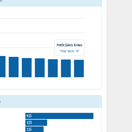
er
Prof.Dr. Şükrü Kırkan
Proje Sayısı: 59
ı
415
133
115