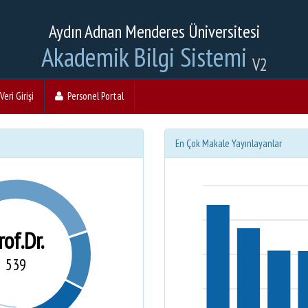
Aydın Adnan Menderes Üniversitesi
Akademik Bilgi Sistemi
V2
eri Girişi
Personel Portal
En Çok Makale Yayınlayanlar
rof.Dr.
539