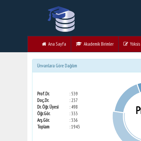
Ana Sayfa
Akademik Birimler
Yöksis V
Ünvanlara Göre Dağılım
Prof.Dr.
: 539
Doç.Dr.
: 237
P
Dr. Öğr. Üyesi
: 498
Öğr.Gör.
: 333
Arş.Gör.
: 336
Toplam
: 1943