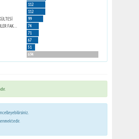
112
112
KÜLTESİ
99
NAZİLLİ İKTİSADİ VE İDARİ BİLİMLER FAKÜLTESİ
74
71
67
51
694
dır.
ncelleyebilirsiniz.
lenmektedir.