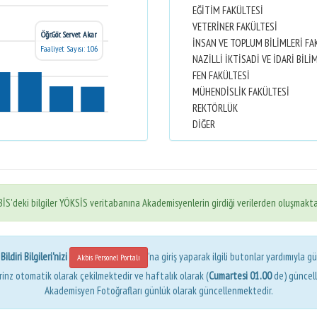
EĞİTİM FAKÜLTESİ
VETERİNER FAKÜLTESİ
Öğr.Gör. Servet Akar
İNSAN VE TOPLUM BİLİMLERİ FA
Faaliyet Sayısı: 106
FEN FAKÜLTESİ
MÜHENDİSLİK FAKÜLTESİ
REKTÖRLÜK
DİĞER
İS'deki bilgiler YÖKSİS veritabanına Akademisyenlerin girdiği verilerden oluşmakta
ldiri Bilgileri'nizi
'na giriş yaparak ilgili butonlar yardımıyla gü
Akbis Personel Portalı
erinz otomatik olarak çekilmektedir ve haftalık olarak (
Cumartesi 01.00
de) güncel
Akademisyen Fotoğrafları günlük olarak güncellenmektedir.