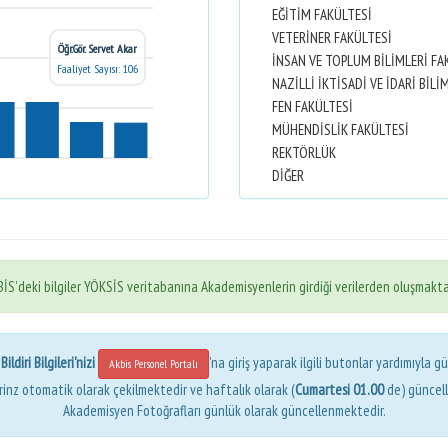
EĞİTİM FAKÜLTESİ
VETERİNER FAKÜLTESİ
Öğr.Gör. Servet Akar
İNSAN VE TOPLUM BİLİMLERİ FA
Faaliyet Sayısı: 106
FEN FAKÜLTESİ
MÜHENDİSLİK FAKÜLTESİ
REKTÖRLÜK
DİĞER
İS'deki bilgiler YÖKSİS veritabanına Akademisyenlerin girdiği verilerden oluşmakta
ldiri Bilgileri'nizi
'na giriş yaparak ilgili butonlar yardımıyla gü
Akbis Personel Portalı
erinz otomatik olarak çekilmektedir ve haftalık olarak (
Cumartesi 01.00
de) güncel
Akademisyen Fotoğrafları günlük olarak güncellenmektedir.