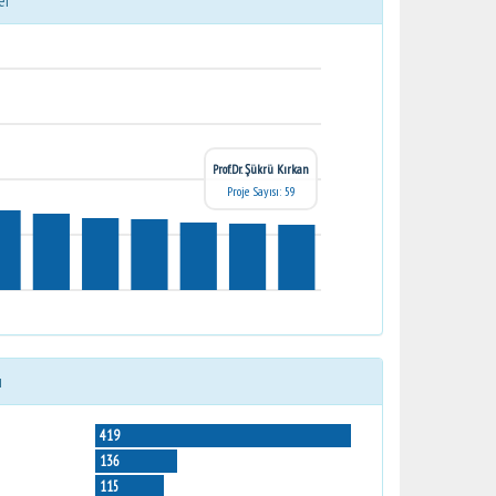
er
Prof.Dr. Şükrü Kırkan
Proje Sayısı: 59
ı
419
136
115