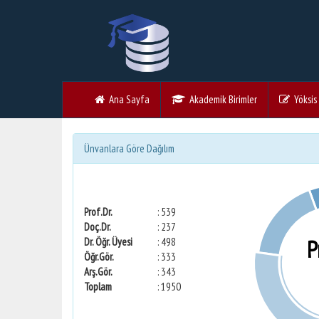
Ana Sayfa
Akademik Birimler
Yöksis V
Ünvanlara Göre Dağılım
Prof.Dr.
: 539
Doç.Dr.
: 237
P
Dr. Öğr. Üyesi
: 498
Öğr.Gör.
: 333
Arş.Gör.
: 343
Toplam
: 1950