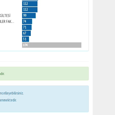
112
112
KÜLTESİ
99
NAZİLLİ İKTİSADİ VE İDARİ BİLİMLER FAKÜLTESİ
74
71
67
51
694
dır.
ncelleyebilirsiniz.
lenmektedir.