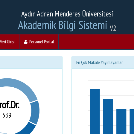
Aydın Adnan Menderes Üniversitesi
Akademik Bilgi Sistemi
V2
eri Girişi
Personel Portal
En Çok Makale Yayınlayanlar
rof.Dr.
539