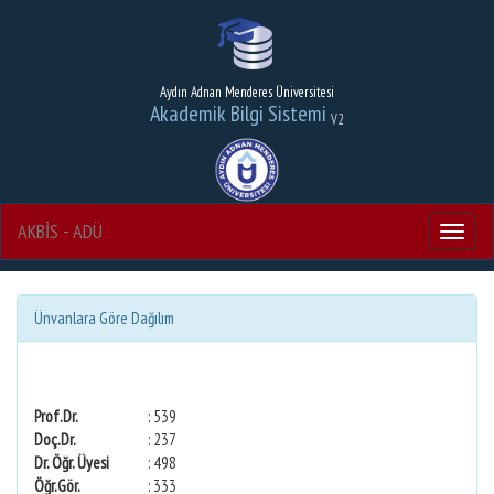
Aydın Adnan Menderes Üniversitesi
Akademik Bilgi Sistemi
V2
AKBİS - ADÜ
Menu
Ünvanlara Göre Dağılım
Prof.Dr.
: 539
Doç.Dr.
: 237
Dr. Öğr. Üyesi
: 498
Öğr.Gör.
: 333