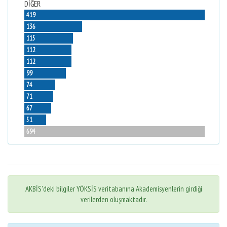
DİĞER
419
136
115
112
112
99
74
71
67
51
694
AKBİS'deki bilgiler YÖKSİS veritabanına Akademisyenlerin girdiği
verilerden oluşmaktadır.