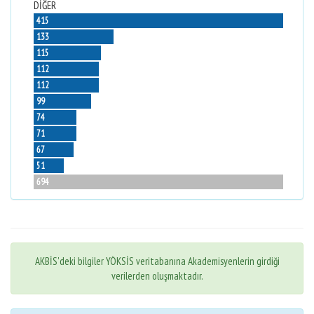
DİĞER
415
133
115
112
112
99
74
71
67
51
694
AKBİS'deki bilgiler YÖKSİS veritabanına Akademisyenlerin girdiği
verilerden oluşmaktadır.