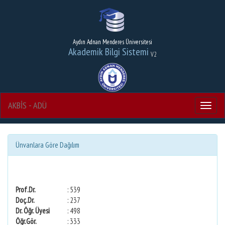
Aydın Adnan Menderes Üniversitesi
Akademik Bilgi Sistemi
V2
AKBİS - ADÜ
Menu
Ünvanlara Göre Dağılım
Prof.Dr.
: 539
Doç.Dr.
: 237
Dr. Öğr. Üyesi
: 498
Öğr.Gör.
: 333