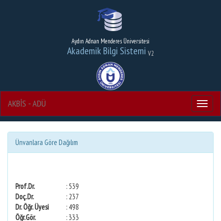
Aydın Adnan Menderes Üniversitesi
Akademik Bilgi Sistemi
V2
AKBİS - ADÜ
Menu
Ünvanlara Göre Dağılım
Prof.Dr.
: 539
Doç.Dr.
: 237
Dr. Öğr. Üyesi
: 498
Öğr.Gör.
: 333