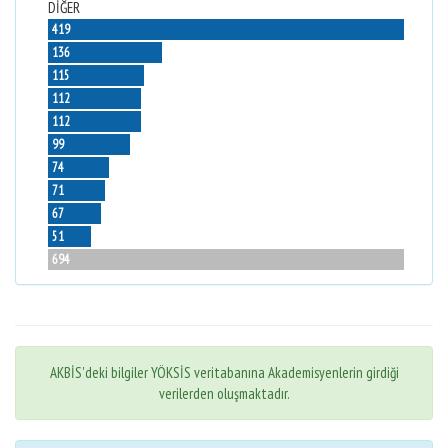
DİĞER
419
136
115
112
112
99
74
71
67
51
694
AKBİS'deki bilgiler YÖKSİS veritabanına Akademisyenlerin girdiği
verilerden oluşmaktadır.