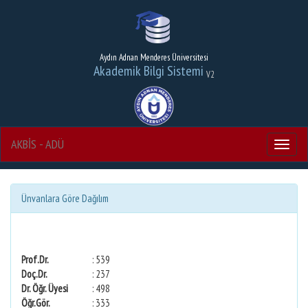
Aydın Adnan Menderes Üniversitesi
Akademik Bilgi Sistemi
V2
AKBİS - ADÜ
Menu
Ünvanlara Göre Dağılım
Prof.Dr.
: 539
Doç.Dr.
: 237
Dr. Öğr. Üyesi
: 498
Öğr.Gör.
: 333