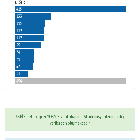
DİĞER
415
133
115
112
112
99
74
71
67
51
694
AKBİS'deki bilgiler YÖKSİS veritabanına Akademisyenlerin girdiği
verilerden oluşmaktadır.