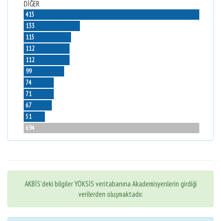
DİĞER
415
133
115
112
112
99
74
71
67
51
694
AKBİS'deki bilgiler YÖKSİS veritabanına Akademisyenlerin girdiği
verilerden oluşmaktadır.