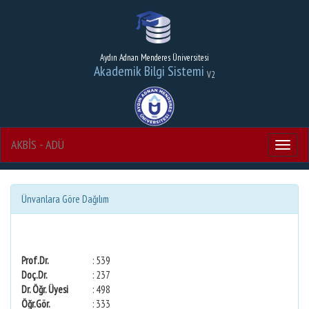
Aydın Adnan Menderes Üniversitesi
Akademik Bilgi Sistemi
V2
AKBİS - ADÜ
Menu
Ünvanlara Göre Dağılım
Prof.Dr.
: 539
Doç.Dr.
: 237
Dr. Öğr. Üyesi
: 498
Öğr.Gör.
: 333