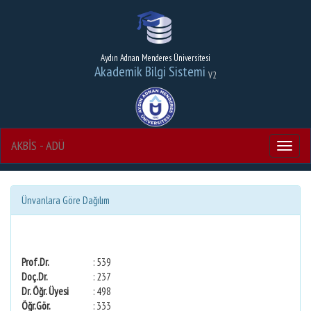
Aydın Adnan Menderes Üniversitesi
Akademik Bilgi Sistemi
V2
AKBİS - ADÜ
Menu
Ünvanlara Göre Dağılım
Prof.Dr.
: 539
Doç.Dr.
: 237
Dr. Öğr. Üyesi
: 498
Öğr.Gör.
: 333