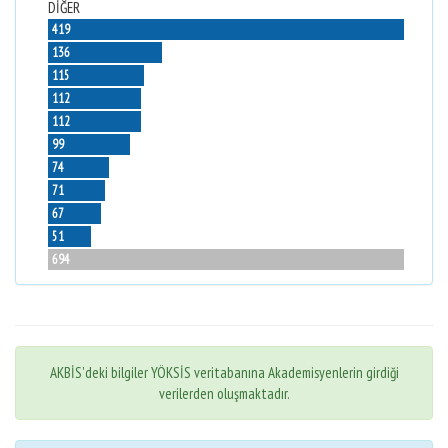
DİĞER
419
136
115
112
112
99
74
71
67
51
694
AKBİS'deki bilgiler YÖKSİS veritabanına Akademisyenlerin girdiği
verilerden oluşmaktadır.