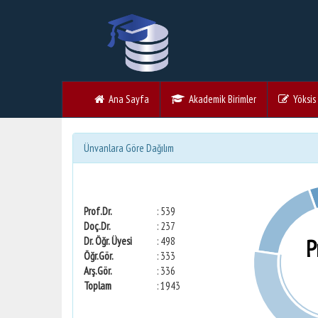
Ana Sayfa
Akademik Birimler
Yöksis V
Ünvanlara Göre Dağılım
Prof.Dr.
: 539
Doç.Dr.
: 237
P
Dr. Öğr. Üyesi
: 498
Öğr.Gör.
: 333
Arş.Gör.
: 336
Toplam
: 1943