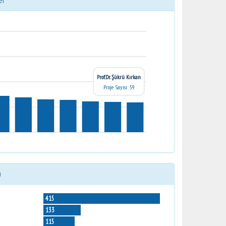
er
Prof.Dr. Şükrü Kırkan
Proje Sayısı: 59
ı
415
133
115