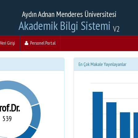
Aydın Adnan Menderes Üniversitesi
Akademik Bilgi Sistemi
V2
eri Girişi
Personel Portal
En Çok Makale Yayınlayanlar
rof.Dr.
539