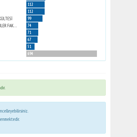
112
112
KÜLTESİ
99
NAZİLLİ İKTİSADİ VE İDARİ BİLİMLER FAKÜLTESİ
74
71
67
51
694
dır.
ncelleyebilirsiniz.
lenmektedir.