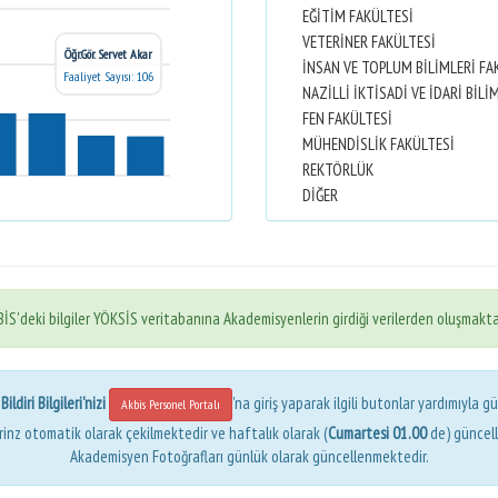
EĞİTİM FAKÜLTESİ
VETERİNER FAKÜLTESİ
Öğr.Gör. Servet Akar
İNSAN VE TOPLUM BİLİMLERİ FA
Faaliyet Sayısı: 106
FEN FAKÜLTESİ
MÜHENDİSLİK FAKÜLTESİ
REKTÖRLÜK
DİĞER
İS'deki bilgiler YÖKSİS veritabanına Akademisyenlerin girdiği verilerden oluşmakta
ldiri Bilgileri'nizi
'na giriş yaparak ilgili butonlar yardımıyla gü
Akbis Personel Portalı
erinz otomatik olarak çekilmektedir ve haftalık olarak (
Cumartesi 01.00
de) güncel
Akademisyen Fotoğrafları günlük olarak güncellenmektedir.