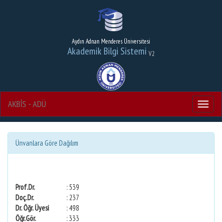
Aydın Adnan Menderes Üniversitesi
Akademik Bilgi Sistemi
V2
AKBİS - ADÜ
Menu
Ünvanlara Göre Dağılım
Prof.Dr.
: 539
Doç.Dr.
: 237
Dr. Öğr. Üyesi
: 498
Öğr.Gör.
: 333