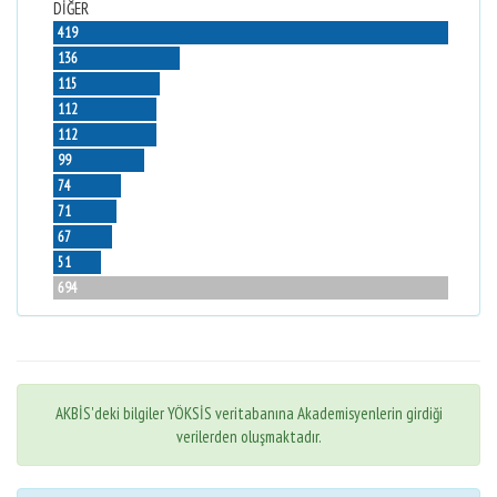
DİĞER
419
136
115
112
112
99
74
71
67
51
694
AKBİS'deki bilgiler YÖKSİS veritabanına Akademisyenlerin girdiği
verilerden oluşmaktadır.