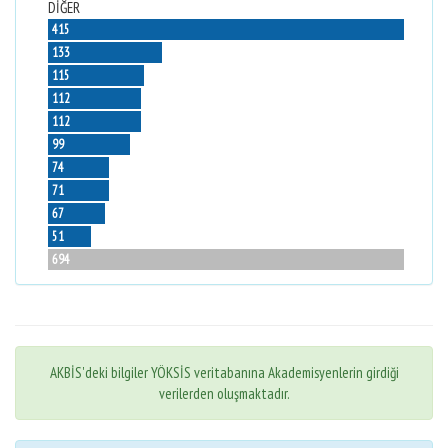
DİĞER
415
133
115
112
112
99
74
71
67
51
694
AKBİS'deki bilgiler YÖKSİS veritabanına Akademisyenlerin girdiği
verilerden oluşmaktadır.