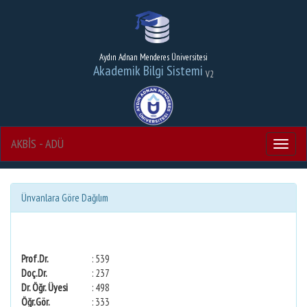
Aydın Adnan Menderes Üniversitesi
Akademik Bilgi Sistemi
V2
AKBİS - ADÜ
Menu
Ünvanlara Göre Dağılım
Prof.Dr.
: 539
Doç.Dr.
: 237
Dr. Öğr. Üyesi
: 498
Öğr.Gör.
: 333