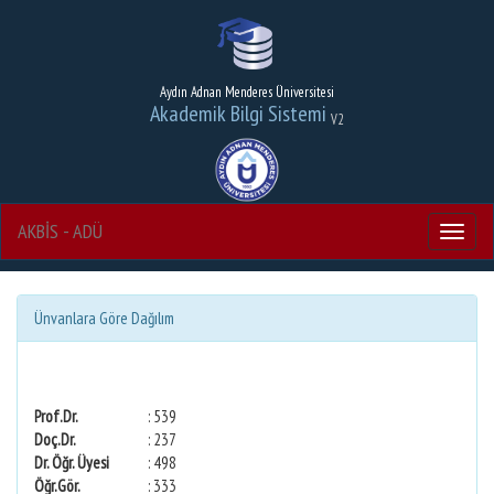
Aydın Adnan Menderes Üniversitesi
Akademik Bilgi Sistemi
V2
AKBİS - ADÜ
Menu
Ünvanlara Göre Dağılım
Prof.Dr.
: 539
Doç.Dr.
: 237
Dr. Öğr. Üyesi
: 498
Öğr.Gör.
: 333