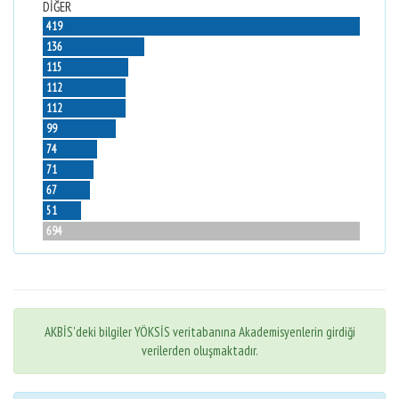
DİĞER
419
136
115
112
112
99
74
71
67
51
694
AKBİS'deki bilgiler YÖKSİS veritabanına Akademisyenlerin girdiği
verilerden oluşmaktadır.