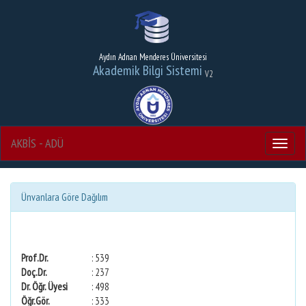
Aydın Adnan Menderes Üniversitesi
Akademik Bilgi Sistemi
V2
AKBİS - ADÜ
Menu
Ünvanlara Göre Dağılım
Prof.Dr.
: 539
Doç.Dr.
: 237
Dr. Öğr. Üyesi
: 498
Öğr.Gör.
: 333