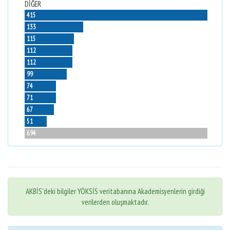
DİĞER
415
133
115
112
112
99
74
71
67
51
694
AKBİS'deki bilgiler YÖKSİS veritabanına Akademisyenlerin girdiği
verilerden oluşmaktadır.