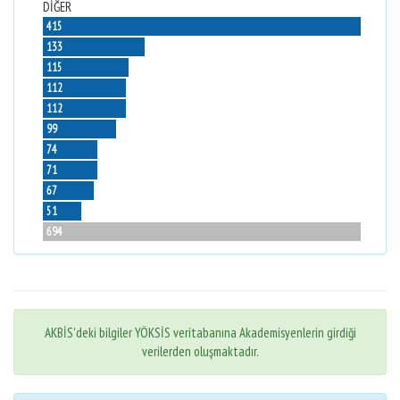
DİĞER
415
133
115
112
112
99
74
71
67
51
694
AKBİS'deki bilgiler YÖKSİS veritabanına Akademisyenlerin girdiği
verilerden oluşmaktadır.