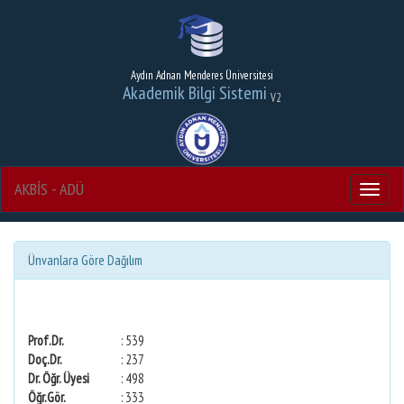
Aydın Adnan Menderes Üniversitesi
Akademik Bilgi Sistemi
V2
AKBİS - ADÜ
Menu
Ünvanlara Göre Dağılım
Prof.Dr.
: 539
Doç.Dr.
: 237
Dr. Öğr. Üyesi
: 498
Öğr.Gör.
: 333