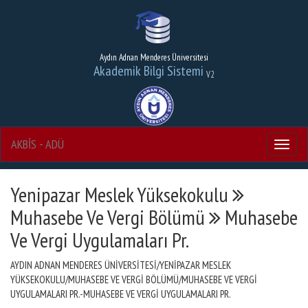
Aydın Adnan Menderes Üniversitesi
Akademik Bilgi Sistemi
V2
AKBİS - ADÜ
Menu
Yenipazar Meslek Yüksekokulu
Muhasebe Ve Vergi Bölümü
Muhasebe
Ve Vergi Uygulamaları Pr.
AYDIN ADNAN MENDERES ÜNİVERSİTESİ/YENİPAZAR MESLEK
YÜKSEKOKULU/MUHASEBE VE VERGİ BÖLÜMÜ/MUHASEBE VE VERGİ
UYGULAMALARI PR.-MUHASEBE VE VERGİ UYGULAMALARI PR.