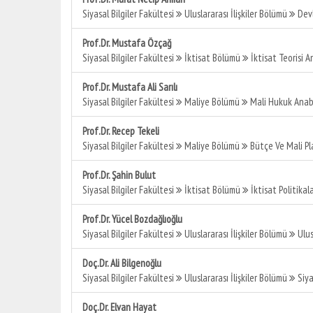
Siyasal Bilgiler Fakültesi
Uluslararası İlişkiler Bölümü
Devl
Prof.Dr. Mustafa Özçağ
Siyasal Bilgiler Fakültesi
İktisat Bölümü
İktisat Teorisi A
Prof.Dr. Mustafa Ali Sarılı
Siyasal Bilgiler Fakültesi
Maliye Bölümü
Mali Hukuk Anabi
Prof.Dr. Recep Tekeli
Siyasal Bilgiler Fakültesi
Maliye Bölümü
Bütçe Ve Mali Pl
Prof.Dr. Şahin Bulut
Siyasal Bilgiler Fakültesi
İktisat Bölümü
İktisat Politikal
Prof.Dr. Yücel Bozdağlıoğlu
Siyasal Bilgiler Fakültesi
Uluslararası İlişkiler Bölümü
Ulus
Doç.Dr. Ali Bilgenoğlu
Siyasal Bilgiler Fakültesi
Uluslararası İlişkiler Bölümü
Siya
Doç.Dr. Elvan Hayat