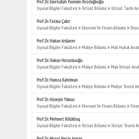
Prof.Dr. Emetullah Yasemin Bozdağlıoğlu
Siyasal Bilgiler Fakültesi
İktisat Bölümü
İktisat Tarihi An
Prof.Dr. Fatma Çakır
Siyasal Bilgiler Fakültesi
Ekonomi Ve Finans Bölümü
Ekono
Prof.Dr. Hakan Arslaner
Siyasal Bilgiler Fakültesi
Maliye Bölümü
Mali Hukuk Anabi
Prof.Dr. Hakan Hotunluoğlu
Siyasal Bilgiler Fakültesi
Maliye Bölümü
Mali İktisat Anab
Prof.Dr. Hamza Kahriman
Siyasal Bilgiler Fakültesi
Maliye Bölümü
Maliye Teorisi An
Prof.Dr. Hüseyin Yılmaz
Siyasal Bilgiler Fakültesi
Ekonomi Ve Finans Bölümü
Finan
Prof.Dr. Mehmet Bölükbaş
Siyasal Bilgiler Fakültesi
İktisat Bölümü
İktisat Teorisi A
Prof.Dr. Murat Necip Arman