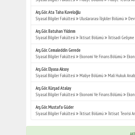
Arş.Gör. Ata Taha Kuveloğlu
Siyasal Bilgiler Fakültesi
Uluslararası İlişkiler Bölümü
Devl
Arş.Gör. Batuhan Yıldırım
Siyasal Bilgiler Fakültesi
İktisat Bölümü
İktisadi Gelişme 
Arş.Gör. Cemaleddin Gerede
Siyasal Bilgiler Fakültesi
Ekonomi Ve Finans Bölümü
Ekono
Arş.Gör. Elyasa Aksoy
Siyasal Bilgiler Fakültesi
Maliye Bölümü
Mali Hukuk Anabi
Arş.Gör. Kürşad Atalay
Siyasal Bilgiler Fakültesi
Ekonomi Ve Finans Bölümü
Ekono
Arş.Gör. Mustafa Güder
Siyasal Bilgiler Fakültesi
İktisat Bölümü
İktisat Teorisi A
AKB