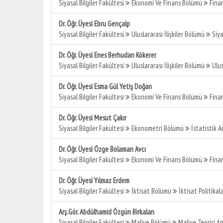
Siyasal Bilgiler Fakültesi
Ekonomi Ve Finans Bölümü
Finan
Dr. Öğr. Üyesi Ebru Gençalp
Siyasal Bilgiler Fakültesi
Uluslararası İlişkiler Bölümü
Siya
Dr. Öğr. Üyesi Enes Berhudan Kökerer
Siyasal Bilgiler Fakültesi
Uluslararası İlişkiler Bölümü
Ulus
Dr. Öğr. Üyesi Esma Gül Yetiş Doğan
Siyasal Bilgiler Fakültesi
Ekonomi Ve Finans Bölümü
Finan
Dr. Öğr. Üyesi Mesut Çakır
Siyasal Bilgiler Fakültesi
Ekonometri Bölümü
İstatistik A
Dr. Öğr. Üyesi Özge Bolaman Avcı
Siyasal Bilgiler Fakültesi
Ekonomi Ve Finans Bölümü
Finan
Dr. Öğr. Üyesi Yılmaz Erdem
Siyasal Bilgiler Fakültesi
İktisat Bölümü
İktisat Politikal
Arş.Gör. Abdülhamid Özgün Birkalan
Siyasal Bilgiler Fakültesi
Maliye Bölümü
Maliye Teorisi An