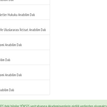
etler Hukuku Anabilim Dalı
Ve Uluslararası İktisat Anabilim Dalı
mi Anabilim Dalı
lim Dalı
mi Anabilim Dalı
nabilim Dalı
İS'deki bilgiler YÖKSİS veritabanına Akademisyenlerin girdiği verilerden oluşmakta