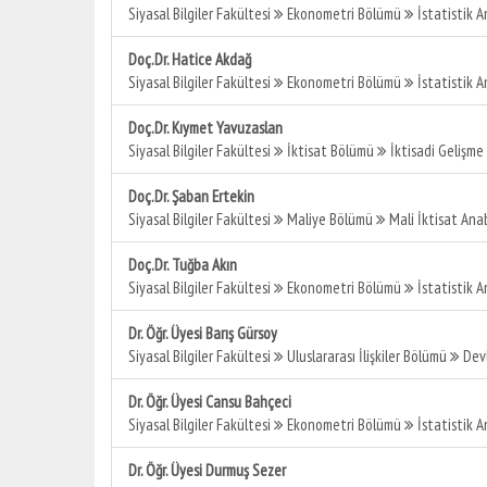
Siyasal Bilgiler Fakültesi
Ekonometri Bölümü
İstatistik A
Doç.Dr. Hatice Akdağ
Siyasal Bilgiler Fakültesi
Ekonometri Bölümü
İstatistik A
Doç.Dr. Kıymet Yavuzaslan
Siyasal Bilgiler Fakültesi
İktisat Bölümü
İktisadi Gelişme 
Doç.Dr. Şaban Ertekin
Siyasal Bilgiler Fakültesi
Maliye Bölümü
Mali İktisat Anab
Doç.Dr. Tuğba Akın
Siyasal Bilgiler Fakültesi
Ekonometri Bölümü
İstatistik A
Dr. Öğr. Üyesi Barış Gürsoy
Siyasal Bilgiler Fakültesi
Uluslararası İlişkiler Bölümü
Devl
Dr. Öğr. Üyesi Cansu Bahçeci
Siyasal Bilgiler Fakültesi
Ekonometri Bölümü
İstatistik A
Dr. Öğr. Üyesi Durmuş Sezer