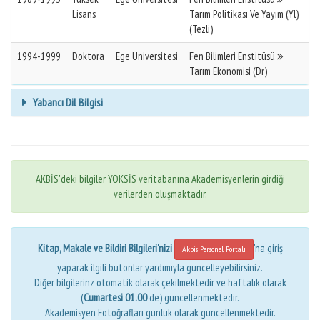
Lisans
Tarım Politikası Ve Yayım (Yl)
(Tezli)
1994-1999
Doktora
Ege Üniversitesi
Fen Bilimleri Enstitüsü
Tarım Ekonomisi (Dr)
Yabancı Dil Bilgisi
AKBİS'deki bilgiler YÖKSİS veritabanına Akademisyenlerin girdiği
verilerden oluşmaktadır.
Kitap, Makale ve Bildiri Bilgileri'nizi
'na giriş
Akbis Personel Portalı
yaparak ilgili butonlar yardımıyla güncelleyebilirsiniz.
Diğer bilgilerinz otomatik olarak çekilmektedir ve haftalık olarak
(
Cumartesi 01.00
de) güncellenmektedir.
Akademisyen Fotoğrafları günlük olarak güncellenmektedir.