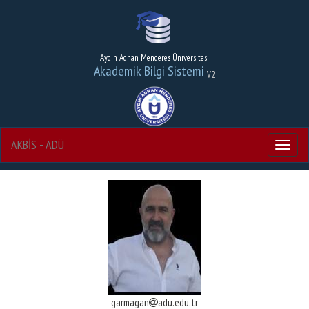
Aydın Adnan Menderes Üniversitesi
Akademik Bilgi Sistemi
V2
AKBİS - ADÜ
Menu
garmagan
adu.edu.tr