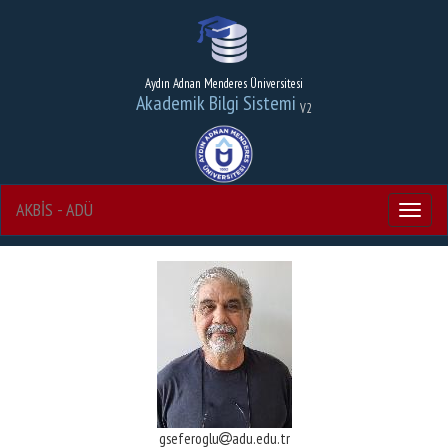
Aydın Adnan Menderes Üniversitesi
Akademik Bilgi Sistemi
V2
AKBİS - ADÜ
Menu
gseferoglu
adu.edu.tr