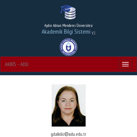
Aydın Adnan Menderes Üniversitesi
Akademik Bilgi Sistemi
V2
AKBİS - ADÜ
Menu
gdalkilic
adu.edu.tr