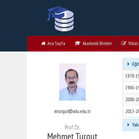
Ana Sayfa
Akademik Birimler
Yöksis V
Eğit
1978-1
1986-1
2000-2
mturgut
adu.edu.tr
2013-2
Yaba
Prof.Dr.
Mehmet Turgut