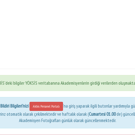
İS'deki bilgiler YÖKSİS veritabanına Akademisyenlerin girdiği verilerden oluşmakta
ldiri Bilgileri'nizi
'na giriş yaparak ilgili butonlar yardımıyla gü
Akbis Personel Portalı
erinz otomatik olarak çekilmektedir ve haftalık olarak (
Cumartesi 01.00
de) güncel
Akademisyen Fotoğrafları günlük olarak güncellenmektedir.