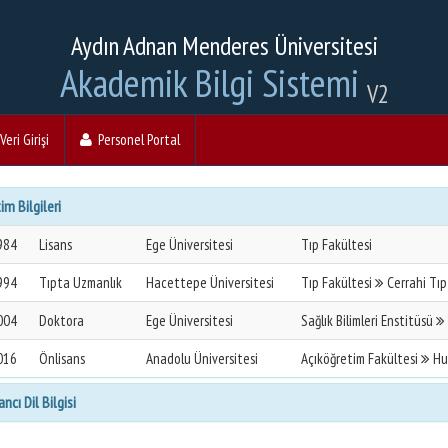
Aydın Adnan Menderes Üniversitesi
Akademik Bilgi Sistemi
V2
eri Girişi
Personel Portal
im Bilgileri
984
Lisans
Ege Üniversitesi
Tıp Fakültesi
994
Tıpta Uzmanlık
Hacettepe Üniversitesi
Tıp Fakültesi
Cerrahi Tıp
004
Doktora
Ege Üniversitesi
Sağlık Bilimleri Enstitüsü
016
Önlisans
Anadolu Üniversitesi
Açıköğretim Fakültesi
Hu
ncı Dil Bilgisi