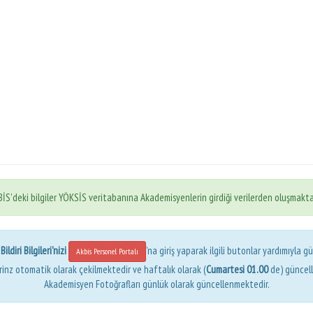
İS'deki bilgiler YÖKSİS veritabanına Akademisyenlerin girdiği verilerden oluşmakta
ldiri Bilgileri'nizi
'na giriş yaparak ilgili butonlar yardımıyla gü
Akbis Personel Portalı
erinz otomatik olarak çekilmektedir ve haftalık olarak (
Cumartesi 01.00
de) güncel
Akademisyen Fotoğrafları günlük olarak güncellenmektedir.