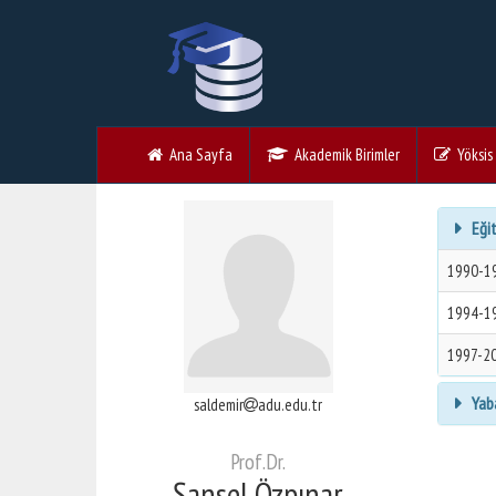
Ana Sayfa
Akademik Birimler
Yöksis V
Eğit
1990-1
1994-1
1997-2
Yaba
saldemir
adu.edu.tr
Prof.Dr.
Şansel Özpınar