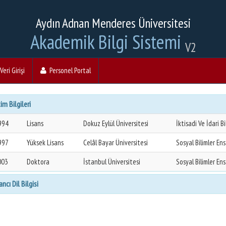
Aydın Adnan Menderes Üniversitesi
Akademik Bilgi Sistemi
V2
eri Girişi
Personel Portal
im Bilgileri
994
Lisans
Dokuz Eylül Üniversitesi
İktisadi Ve İdari B
997
Yüksek Lisans
Celâl Bayar Üniversitesi
Sosyal Bilimler En
003
Doktora
İstanbul Üniversitesi
Sosyal Bilimler En
ncı Dil Bilgisi