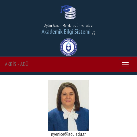
Aydın Adnan Menderes Üniversitesi
Akademik Bilgi Sistemi
V2
AKBİS - ADÜ
Menu
nyenice
adu.edu.tr