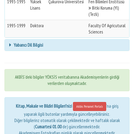
1993-1995
Yüksek
Çukurova Üniversitesi
Fen Bilimleri Enstitüsü
Lisans
Bitki Koruma (Yl)
(Tezli)
1995-1999
Doktora
Faculty Of Agricutural
Sciences
Yabancı Dil Bilgisi
AKBİS'deki bilgiler YÖKSİS veritabanına Akademisyenlerin girdiği
verilerden oluşmaktadır.
Kitap, Makale ve Bildiri Bilgileri'nizi
'na giriş
Akbis Personel Portalı
yaparak ilgili butonlar yardımıyla güncelleyebilirsiniz.
Diğer bilgilerinz otomatik olarak çekilmektedir ve haftalık olarak
(
Cumartesi 01.00
de) güncellenmektedir.
Akademisyen Fotoğrafları günlük olarak güncellenmektedir.