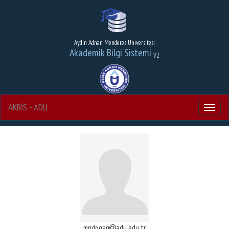
Aydın Adnan Menderes Üniversitesi
Akademik Bilgi Sistemi
V2
AKBİS - ADÜ
Menu
mndogan
adu.edu.tr