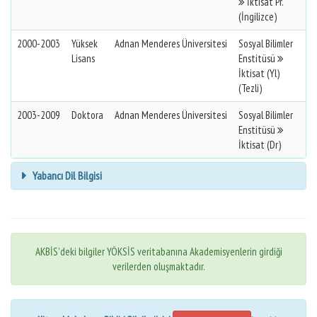
İktisat Pr.
(İngilizce)
2000-2003
Yüksek
Adnan Menderes Üniversitesi
Sosyal Bilimler
Lisans
Enstitüsü
İktisat (Yl)
(Tezli)
2003-2009
Doktora
Adnan Menderes Üniversitesi
Sosyal Bilimler
Enstitüsü
İktisat (Dr)
Yabancı Dil Bilgisi
AKBİS'deki bilgiler YÖKSİS veritabanına Akademisyenlerin girdiği
verilerden oluşmaktadır.