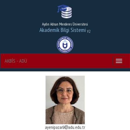
Aydın Adnan Menderes Üniversitesi
Akademik Bilgi Sistemi
V2
AKBİS - ADÜ
Menu
ayenipazarli
adu.edu.tr