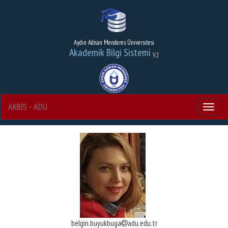
Aydın Adnan Menderes Üniversitesi
Akademik Bilgi Sistemi
V2
AKBİS - ADÜ
Menu
belgin.buyukbuga
adu.edu.tr