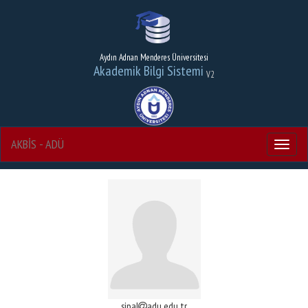
Aydın Adnan Menderes Üniversitesi
Akademik Bilgi Sistemi
V2
AKBİS - ADÜ
Menu
sipal
adu.edu.tr