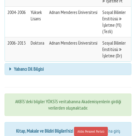
İşletme Pr.
2004-2006
Yüksek
Adnan Menderes Üniversitesi
Sosyal Bilimler
Lisans
Enstitüsü
İşletme (Yl)
(Tezli)
2006-2013
Doktora
Adnan Menderes Üniversitesi
Sosyal Bilimler
Enstitüsü
İşletme (Dr)
Yabancı Dil Bilgisi
AKBİS'deki bilgiler YÖKSİS veritabanına Akademisyenlerin girdiği
verilerden oluşmaktadır.
Kitap, Makale ve Bildiri Bilgileri'nizi
'na giriş
Akbis Personel Portalı