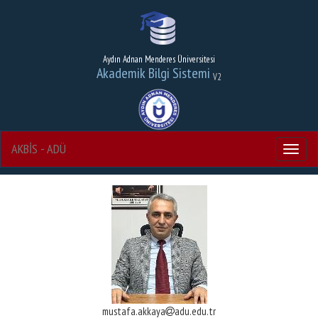
Aydın Adnan Menderes Üniversitesi
Akademik Bilgi Sistemi
V2
AKBİS - ADÜ
Menu
mustafa.akkaya
adu.edu.tr