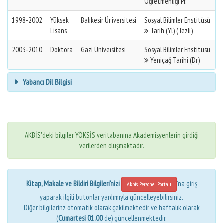
Öğretmenliği Pr.
1998-2002
Yüksek
Balıkesir Üniversitesi
Sosyal Bilimler Enstitüsü
Lisans
Tarih (Yl) (Tezli)
2003-2010
Doktora
Gazi Üniversitesi
Sosyal Bilimler Enstitüsü
Yeniçağ Tarihi (Dr)
Yabancı Dil Bilgisi
AKBİS'deki bilgiler YÖKSİS veritabanına Akademisyenlerin girdiği
verilerden oluşmaktadır.
Kitap, Makale ve Bildiri Bilgileri'nizi
'na giriş
Akbis Personel Portalı
yaparak ilgili butonlar yardımıyla güncelleyebilirsiniz.
Diğer bilgilerinz otomatik olarak çekilmektedir ve haftalık olarak
(
Cumartesi 01.00
de) güncellenmektedir.