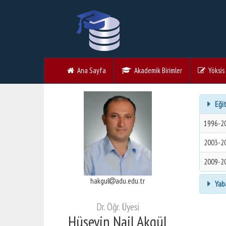
Ana Sayfa
Akademik Birimler
Yöksis V
Eğit
1996-2
2003-2
2009-2
hakgul
adu.edu.tr
Yaba
Dr. Öğr. Üyesi
Hüseyin Nail Akgül