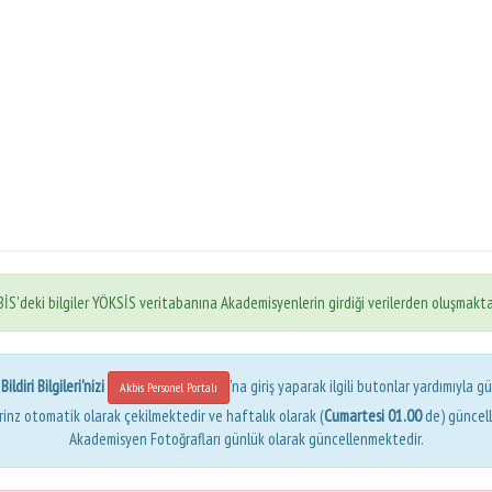
İS'deki bilgiler YÖKSİS veritabanına Akademisyenlerin girdiği verilerden oluşmakta
ldiri Bilgileri'nizi
'na giriş yaparak ilgili butonlar yardımıyla gü
Akbis Personel Portalı
erinz otomatik olarak çekilmektedir ve haftalık olarak (
Cumartesi 01.00
de) güncel
Akademisyen Fotoğrafları günlük olarak güncellenmektedir.