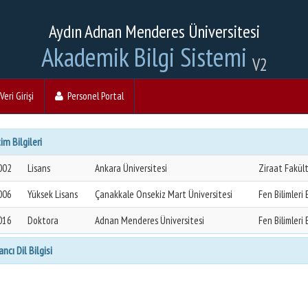
Aydın Adnan Menderes Üniversitesi
Akademik Bilgi Sistemi
V2
eri Girişi
Personel Portal
im Bilgileri
002
Lisans
Ankara Üniversitesi
Ziraat Fakül
006
Yüksek Lisans
Çanakkale Onsekiz Mart Üniversitesi
Fen Bilimleri
016
Doktora
Adnan Menderes Üniversitesi
Fen Bilimleri
ncı Dil Bilgisi